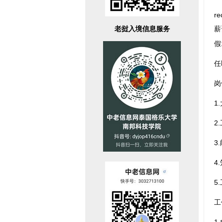
r
老挝入境信息服务
薪
假
任
岗
1
2
3
4
5
工