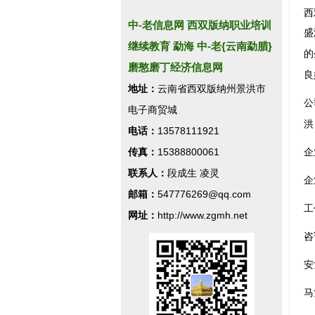
西
中-老信息网 西双版纳职业培训
盛
继续教育 勐海 中-老{云南勐腊}
的
磨憨磨丁经济信息网
良
地址：
云南省西双版纳州景洪市
公
电子商贸城
洪
电话：
13578111921
传真：
15388800061
企
联系人：
段成生 凌灵
企
邮箱：
547776269@qq.com
工
网址：
http://www.zgmh.net
咨
安
马