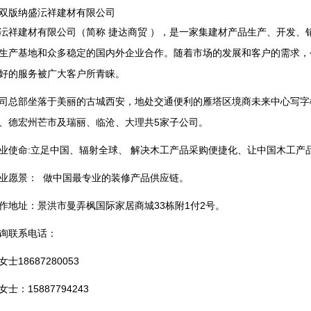
双版纳盛沄祥建材有限公司
沄祥建材有限公司（简称 捷达商贸 ），是一家集建材产品生产、开发、
生产基地和众多稳定的国内外企业合作。随着市场的发展和客户的需求，
好的服务被广大客户所青睐。
司总部坐落于美丽的古城西安，地处交通便利的雁塔区境商未来中心写字
、德宏州芒市及瑞丽、临沧、大理共5家子公司。
业使命:立足中国、辐射全球、 解决木工产品采购便捷化、让中国木工产
业愿景： 做中国最专业的装修产品供应链。
作地址：景洪市曼弄枫国际家居商城33栋附1付2号。
询联系电话：
女士18687280053
女士：15887794243