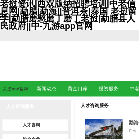
老挝资讯|西双版纳招聘培训|中老信
息网|勐腊|勐海||普洱茶|泰国 老挝留
学|勐腊磨憨磨丁磨丁老挝|勐腊县人
民政府||中-九游app官网
新闻动态
黄金口岸
投资服务
中
九游app官网
人才咨询服务
人才咨询服务
勐海
人才咨询
作者：