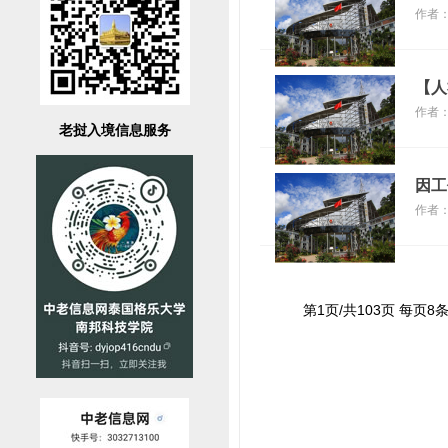
作者：
【人
作者：
老挝入境信息服务
因工
作者：
第1页/共103页 每页8条