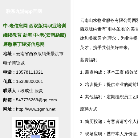
联系九游app官网
云南山水物业服务有限公司西
中-老信息网 西双版纳职业培训
西双版纳素有“雨林圣地”的
继续教育 勐海 中-老{云南勐腊}
建和美家园”的理念，为业主
磨憨磨丁经济信息网
英才，携手共创美好未来。
地址：
云南省西双版纳州景洪市
薪资福利
电子商贸城
电话：
13578111921
1. 薪资构成：基本工资 绩效
传真：
15388800061
2. 培训提升：提供专业的岗
联系人：
段成生 凌灵
4. 其他福利：定期组织员工
邮箱：
547776269@qq.com
网址：
http://www.zgmh.net
应聘方式
1. 简历投递：有意者请将个人
2. 现场应聘：携带本人身份