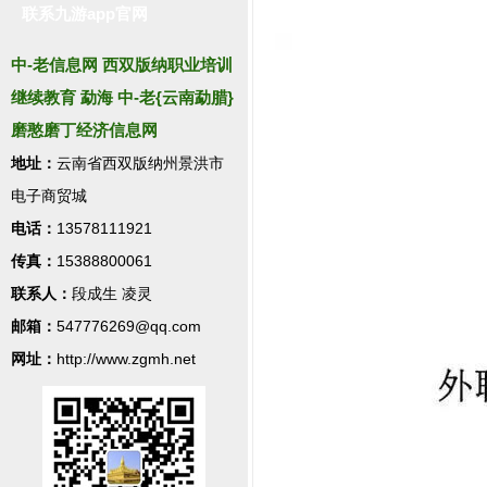
联系九游app官网
中-老信息网 西双版纳职业培训
继续教育 勐海 中-老{云南勐腊}
磨憨磨丁经济信息网
地址：
云南省西双版纳州景洪市
电子商贸城
电话：
13578111921
传真：
15388800061
联系人：
段成生 凌灵
邮箱：
547776269@qq.com
网址：
http://www.zgmh.net