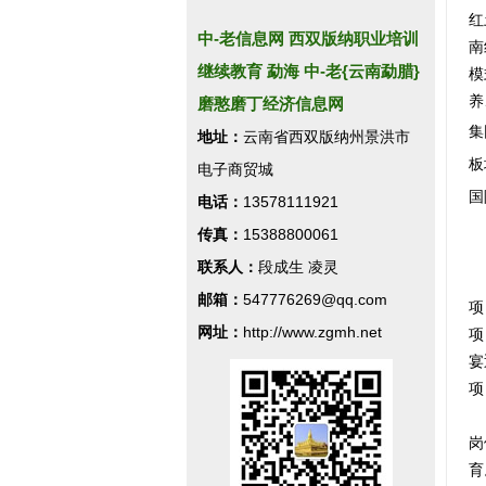
红
中-老信息网 西双版纳职业培训
南
继续教育 勐海 中-老{云南勐腊}
模
养
磨憨磨丁经济信息网
集
地址：
云南省西双版纳州景洪市
板
电子商贸城
国
电话：
13578111921
传真：
15388800061
联系人：
段成生 凌灵
邮箱：
547776269@qq.com
项
网址：
http://www.zgmh.net
项
宴
项
岗
育