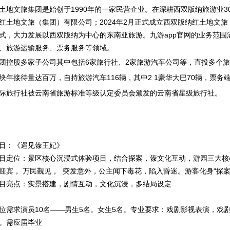
土地文旅集团是始创于1990年的一家民营企业。在深耕西双版纳旅游业30
红土地文旅（集团）有限公司；2024年2月正式成立西双版纳红土地文
式，大力发展以西双版纳为中心的东南亚旅游。九游app官网的业务范
、旅游运输服务、票务服务等领域。
团控股多家子公司其中包括6家旅行社、2家旅游汽车公司等，直投多个旅
块年接待量达百万，自持旅游汽车116辆，其中2 1豪华大巴70辆，票务
际旅行社被云南省旅游标准等级认定委员会颁发的云南省星级旅行社。
目：《遇见傣王妃》
目定位：景区核心沉浸式体验项目，结合探案，傣文化互动，游园三大核
迎宾， 万民觐见， 突发意外，公主闻下毒花，陷入昏迷。游客化身“探案
目亮点：实景搭建，剧情互动，文化沉浸，多结局设定
位需求演员10名——男生5名。女生5名。专业要求：戏剧影视表演，戏
。需应届毕业