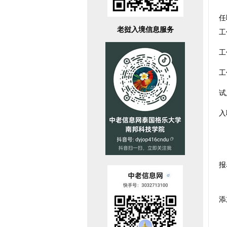
任
老挝入境信息服务
工
工
工
试
入
报
添