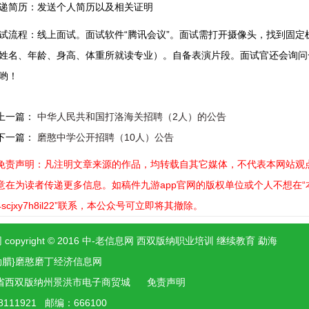
递简历：发送个人简历以及相关证明
试流程：线上面试。面试软件“腾讯会议”。面试需打开摄像头，找到固定
姓名、年龄、身高、体重所就读专业）。自备表演片段。面试官还会询问
哟！
上一篇：
中华人民共和国打洛海关招聘（2人）的公告
下一篇：
磨憨中学公开招聘（10人）公告
免责声明：凡注明文章来源的作品，均转载自其它媒体，不代表本网站观点
意在为读者传递更多信息。如稿件九游app官网的版权单位或个人不想在“本网
4scjxy7h8il22”联系，本公众号可立即将其撤除。
 copyright © 2016 中-老信息网 西双版纳职业培训 继续教育 勐海
勐腊}磨憨磨丁经济信息网
省西双版纳州景洪市电子商贸城
免责声明
8111921 邮编：666100