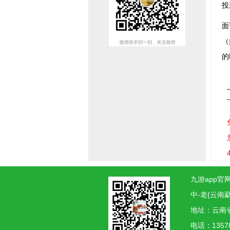
投
面
（
的
九游app官网
中-老{云南
地址：云南
电话：1357