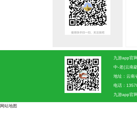
九游app官网
中-老{云南
地址：云南
电话：1357
九游app官
网站地图