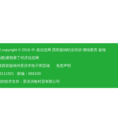
 copyright © 2016 中-老信息网 西双版纳职业培训 继续教育 勐海
勐腊}磨憨磨丁经济信息网
省西双版纳州景洪市电子商贸城
免责声明
8111921 邮编：666100
网的技术支持：景洪
洪银
科贸有限公司