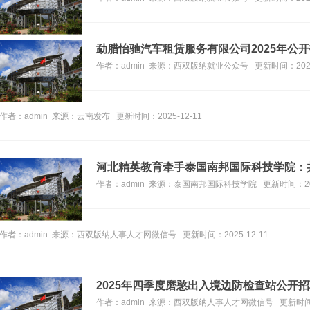
勐腊怡驰汽车租赁服务有限公司2025年公开招
作者：admin 来源：西双版纳就业公众号 更新时间：2025-
作者：admin 来源：云南发布 更新时间：2025-12-11
河北精英教育牵手泰国南邦国际科技学院：共启
作者：admin 来源：泰国南邦国际科技学院 更新时间：2025
作者：admin 来源：西双版纳人事人才网微信号 更新时间：2025-12-11
2025年四季度磨憨出入境边防检查站公开招聘（
作者：admin 来源：西双版纳人事人才网微信号 更新时间：2