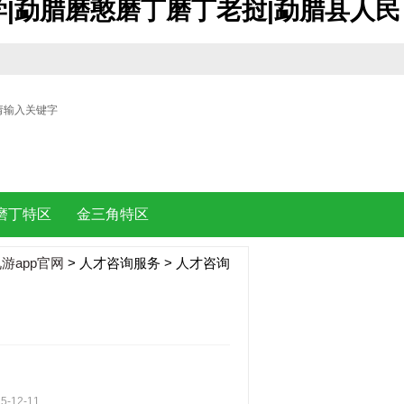
留学|勐腊磨憨磨丁磨丁老挝|勐腊县人民
| |
磨丁特区
金三角特区
游app官网
>
人才咨询服务
> 人才咨询
12-11