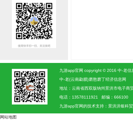
九游app官网 copyright © 2016
中-老{云南勐腊}磨憨磨丁经济信息网
地址：云南省西双版纳州景洪市电子
电话：13578111921 邮编：666100
九游app官网的技术支持：景洪
洪银
科
网站地图