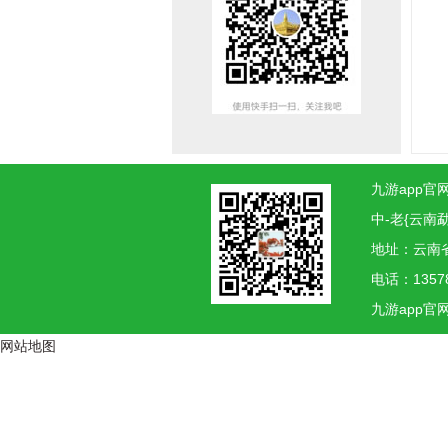
九游app官网
中-老{云南
地址：云南
电话：1357
九游app官
网站地图