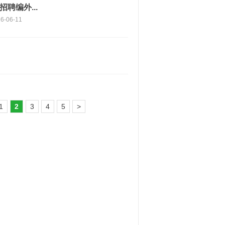
聘编外...
06-11
1
2
3
4
5
>