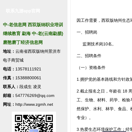
联系九游app官网
因工作需要，西双版纳州生态
中-老信息网 西双版纳职业培训
一、招聘岗
继续教育 勐海 中-老{云南勐腊}
磨憨磨丁经济信息网
监测技术岗10名。
地址：
云南省西双版纳州景洪市
二、招聘条件
电子商贸城
（一）资格条件
电话：
13578111921
传真：
15388800061
1.拥护党的基本路线和方针
联系人：
段成生 凌灵
2.截止报名之日，年龄在 1
邮箱：
547776269@qq.com
工、生物、材料、药学、检验
网址：
http://www.zgmh.net
然保护、水利、林学、食品、
专业）。
3.热爱生态环境保护工作；