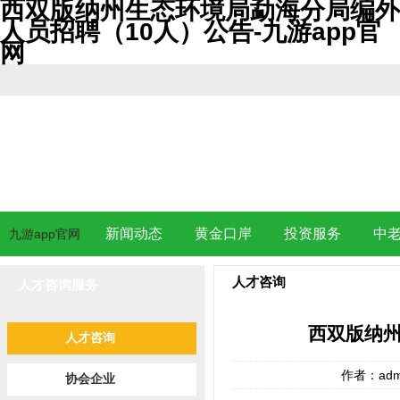
西双版纳州生态环境局勐海分局编外
人员招聘（10人）公告-九游app官
网
新闻动态
黄金口岸
投资服务
中
九游app官网
人才咨询
人才咨询服务
西双版纳州
人才咨询
作者：adm
协会企业