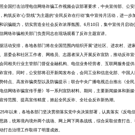
照全国打击治理电信网络诈骗工作视频会议部署要求，中央宣传部、公安部
，构筑反诈‘心’防线”为主题的“全民反诈在行动”集中宣传月活动，进一
和识骗能力，切实营造全社会反诈浓厚氛围。6月10日，集中宣传月启
信网络诈骗相关部门负责同志在现场观看了反诈主题宣讲。
据活动安排，各地各部门将在全国范围内组织开展“进社区、进农村、进家
、居委会和社区工作者、网格员、志愿者深入开展反诈宣防，推动反诈宣
会同相关行业主管部门督促金融机构、电信业务经营者、互联网服务提供
诈宣传。同时，公安部将召开新闻发布会，会同工业和信息化部、中国人
势特点、高发诈骗类型以及防骗提示；联合中央广播电视总台推出《全民反
电信网络诈骗宣传手册》等一系列宣防材料。期间，主要新闻媒体和新媒
宣传范围、提高宣传精度，掀起全民反诈、全社会反诈新热潮。
025年以来，各地各部门坚决贯彻落实党中央决策部署，认真落实《反电信
思路，统筹境内境外两个战场、网上网下两条战线，综合采取侦查打击、
动打击治理工作取得了明显成效。