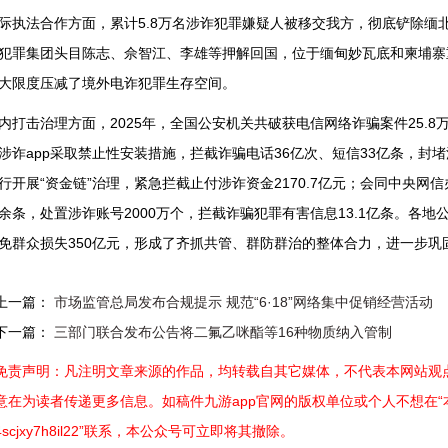
际执法合作方面，累计5.8万名涉诈犯罪嫌疑人被移交我方，彻底铲除缅
犯罪集团头目陈志、佘智江、李雄等押解回国，位于缅甸妙瓦底和柬埔寨
大限度压减了境外电诈犯罪生存空间。
内打击治理方面，2025年，全国公安机关共破获电信网络诈骗案件25.8
涉诈app采取禁止性安装措施，拦截诈骗电话36亿次、短信33亿条，封堵
行开展“资金链”治理，紧急拦截止付涉诈资金2170.7亿元；会同中央网
余条，处置涉诈账号2000万个，拦截诈骗犯罪有害信息13.1亿条。各地公
免群众损失350亿元，形成了齐抓共管、群防群治的整体合力，进一步巩
上一篇：
市场监管总局发布合规提示 规范“6·18”网络集中促销经营活动
下一篇：
三部门联合发布公告将二氟乙咪酯等16种物质纳入管制
免责声明：凡注明文章来源的作品，均转载自其它媒体，不代表本网站观点
意在为读者传递更多信息。如稿件九游app官网的版权单位或个人不想在“本网
4scjxy7h8il22”联系，本公众号可立即将其撤除。