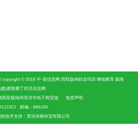
 copyright © 2016 中-老信息网 西双版纳职业培训 继续教育 勐海
勐腊}磨憨磨丁经济信息网
省西双版纳州景洪市电子商贸城
免责声明
8111921 邮编：666100
网的技术支持：景洪
洪银
科贸有限公司