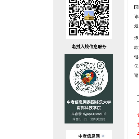
国
诈
最
境
老挝入境信息服务
款
银
亿
避