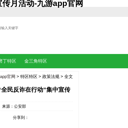
传月活动-九游app官网
| |
磨丁特区
金三角特区
app官网
>
特区特区
>
政策法规
> 全文
“全民反诈在行动”集中宣传
:15 来源：公安部
分享到：