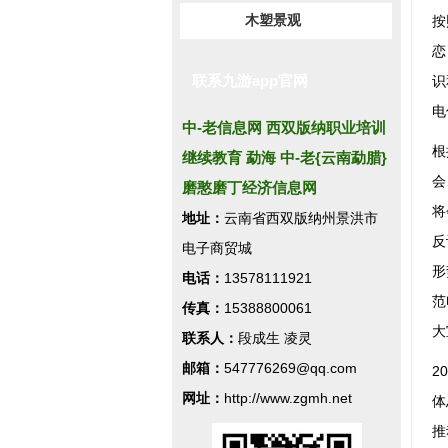
木塑景观
按
恋
联系九游app官网
识
电
中-老信息网 西双版纳职业培训
根
继续教育 勐海 中-老{云南勐腊}
会
磨憨磨丁经济信息网
将
地址：
云南省西双版纳州景洪市
反
电子商贸城
形
电话：
13578111921
范
传真：
15388800061
大
联系人：
段成生 凌灵
邮箱：
547776269@qq.com
2
网址：
http://www.zgmh.net
体
推