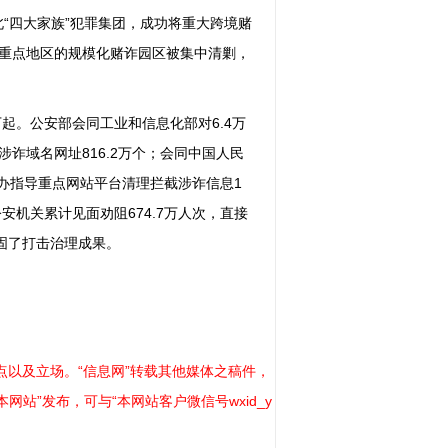
北“四大家族”犯罪集团，成功将重大跨境赌
重点地区的规模化赌诈园区被集中清剿，
万起。公安部会同工业和信息化部对6.4万
涉诈域名网址816.2万个；会同中国人民
信办指导重点网站平台清理拦截涉诈信息1
安机关累计见面劝阻674.7万人次，直接
固了打击治理成果。
以及立场。“信息网”转载其他媒体之稿件，
站”发布，可与“本网站客户微信号wxid_y