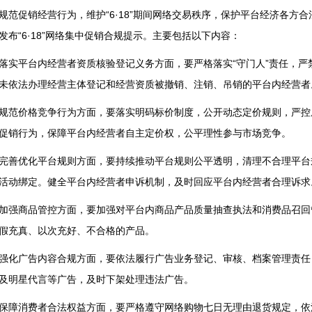
规范促销经营行为，维护“6·18”期间网络交易秩序，保护平台经济各方
发布“6·18”网络集中促销合规提示。主要包括以下内容：
落实平台内经营者资质核验登记义务方面，要严格落实“守门人”责任，
未依法办理经营主体登记和经营资质被撤销、注销、吊销的平台内经营者
规范价格竞争行为方面，要落实明码标价制度，公开动态定价规则，严控
促销行为，保障平台内经营者自主定价权，公平理性参与市场竞争。
完善优化平台规则方面，要持续推动平台规则公平透明，清理不合理平台规则
活动绑定。健全平台内经营者申诉机制，及时回应平台内经营者合理诉求
加强商品管控方面，要加强对平台内商品产品质量抽查执法和消费品召回
假充真、以次充好、不合格的产品。
强化广告内容合规方面，要依法履行广告业务登记、审核、档案管理责任
及明星代言等广告，及时下架处理违法广告。
保障消费者合法权益方面，要严格遵守网络购物七日无理由退货规定，依