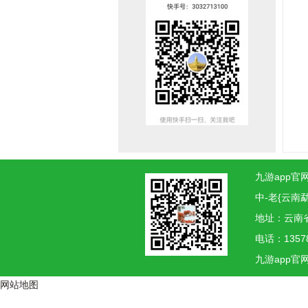
九游app官网
中-老{云南
地址：云南
电话：1357
九游app官
网站地图