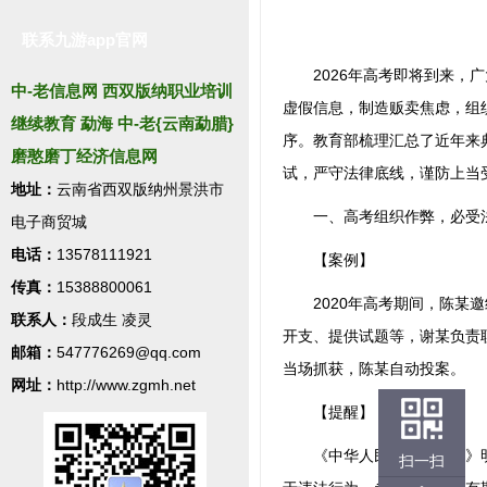
联系九游app官网
2026年高考即将到来，广
中-老信息网 西双版纳职业培训
虚假信息，制造贩卖焦虑，组
继续教育 勐海 中-老{云南勐腊}
序。教育部梳理汇总了近年来
磨憨磨丁经济信息网
试，严守法律底线，谨防上当
地址：
云南省西双版纳州景洪市
一、高考组织作弊，必受
电子商贸城
电话：
13578111921
【案例】
传真：
15388800061
2020年高考期间，陈某邀
联系人：
段成生 凌灵
开支、提供试题等，谢某负责
邮箱：
547776269@qq.com
当场抓获，陈某自动投案。
网址：
http://www.zgmh.net
【提醒】
《中华人民共和国刑法》明确
扫一扫