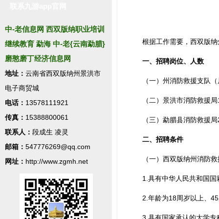
联系九游app官网
中-老信息网 西双版纳职业培训
根据工作需要，西双版纳
继续教育 勐海 中-老{云南勐腊}
磨憨磨丁经济信息网
一、招聘岗位、人数
地址：
云南省西双版纳州景洪市
（一）州消防救援支队（
电子商贸城
（二）景洪市消防救援局
电话：
13578111921
传真：
15388800061
（三）勐腊县消防救援局
联系人：
段成生 凌灵
二、招聘条件
邮箱：
547776269@qq.com
（一）西双版纳州消防救
网址：
http://www.zgmh.net
1.具有中华人民共和国国
2.年龄为18周岁以上、4
3.具有国家承认的大学