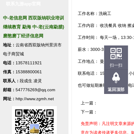
联系九游app官网
工作名称：洗碗工
中-老信息网 西双版纳职业培训
工作内容： 收洗餐具 收纳 擦
继续教育 勐海 中-老{云南勐腊}
磨憨磨丁经济信息网
工作时间： 每天一场，13:30-
地址：
云南省西双版纳州景洪市
薪水：3000-3300元/月
电子商贸城
工作地点： 曼贺纳古寨
电话：
13578111921
扫一扫
传真：
15388800061
联系电话： 15012131272 
联系人：
段成生 凌灵
也可做短期兼职，具体事宜电
返回顶部
邮箱：
547776269@qq.com
网址：
http://www.zgmh.net
上一篇：
下一篇：
免责声明：凡注明文章来源的
意在为读者传递更多信息。如稿