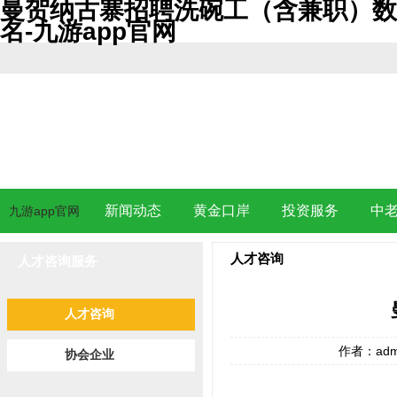
曼贺纳古寨招聘洗碗工（含兼职）数
名-九游app官网
新闻动态
黄金口岸
投资服务
中
九游app官网
人才咨询
人才咨询服务
人才咨询
作者：adm
协会企业