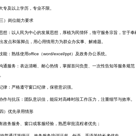
.大专及以上学历，专业不限。
三）岗位能力要求
.思想：以人民为中心的发展思想，厚植为民情怀，恪守服务宗旨，甘于
出发点和落脚点，用心用情用力为群众办实事、解难题。
.技能：熟练使用office（word/excel/ppt）及政务办公系统。
.沟通服务：表达清晰、耐心热情，掌握首问负责、一次性告知等服务规
。
.纪律：严格遵守窗口纪律，保密意识强。
.协作与抗压：团队意识佳，能应对高峰时段工作压力，注重细节与效率。
四）优先录用情形
.有政务服务、窗口或客服经验，熟悉审批流程者优先；
 .持普通话等级证、政务服务培训证书、外语、手语等特长者优先。