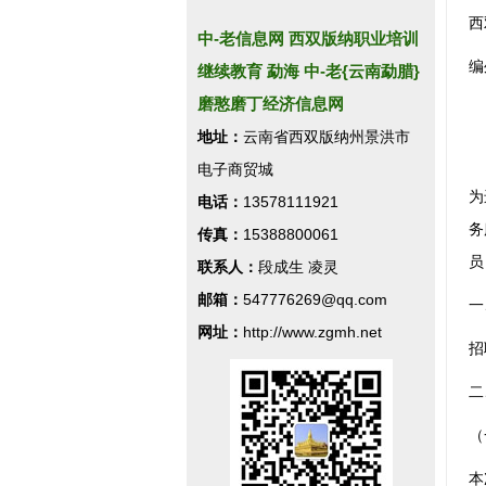
西
中-老信息网 西双版纳职业培训
编
继续教育 勐海 中-老{云南勐腊}
磨憨磨丁经济信息网
地址：
云南省西双版纳州景洪市
电子商贸城
为
电话：
13578111921
务
传真：
15388800061
员
联系人：
段成生 凌灵
邮箱：
547776269@qq.com
一
网址：
http://www.zgmh.net
招
二
（
本