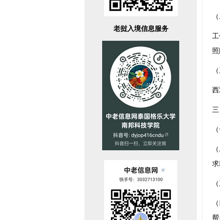
（
老挝入境信息服务
工
照
（
西
三
（
（
求
（
（
帮