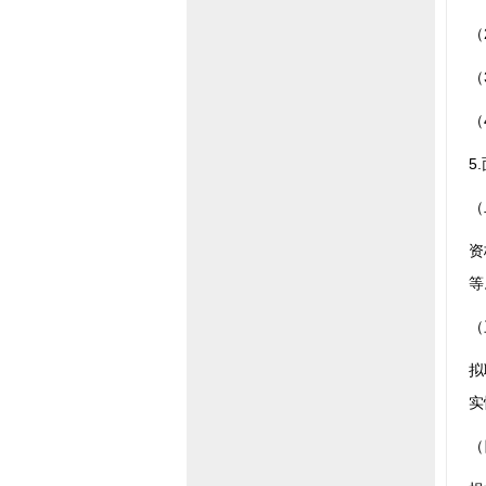
（
（
（
5
（
资
等
（
拟
实
（