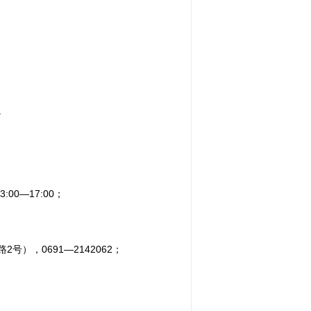
。
00—17:00；
），0691—2142062；