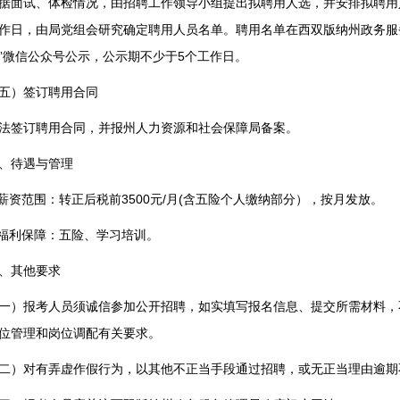
据面试、体检情况，由招聘工作领导小组提出拟聘用人选，并安排拟聘用
作日，由局党组会研究确定聘用人员名单。聘用名单在西双版纳州政务服
”微信公众号公示，公示期不少于5个工作日。
五）签订聘用合同
法签订聘用合同，并报州人力资源和社会保障局备案。
、待遇与管理
.薪资范围：转正后税前3500元/月(含五险个人缴纳部分），按月发放。
.福利保障：五险、学习培训。
、其他要求
一）报考人员须诚信参加公开招聘，如实填写报名信息、提交所需材料，
位管理和岗位调配有关要求。
二）对有弄虚作假行为，以其他不正当手段通过招聘，或无正当理由逾期