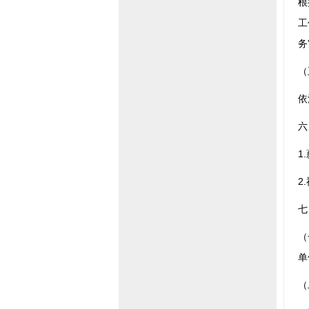
根
工
务
（
依
六
1
2
七
（
单
（