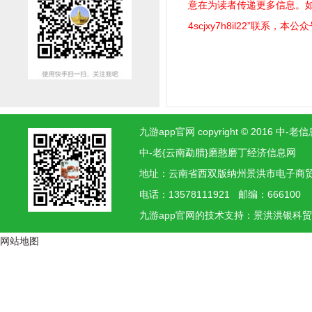
意在为读者传递更多信息。如稿
4scjxy7h8il22”联系，
九游app官网 copyright © 2016
中-老{云南勐腊}磨憨磨丁经济信息网
地址：云南省西双版纳州景洪市电子
电话：13578111921 邮编：666100
九游app官网的技术支持：景洪
洪银
科
网站地图