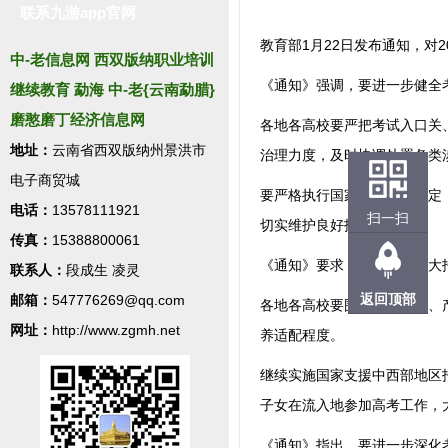
联系九游app官网
教育部1月22日发布通知，对2
中-老信息网 西双版纳职业培训
《通知》强调，要进一步健全
继续教育 勐海 中-老{云南勐腊}
磨憨磨丁经济信息网
各地各高校要严把考试入口关
地址：
云南省西双版纳州景洪市
治理力度，及时协调处置各类
电子商贸城
要严格执行国家招生政策规定
电话：
13578111921
扫一扫
切实维护良好招生秩序。
传真：
15388800061
《通知》要求，要进一步加大
联系人：
段成生 凌灵
返回顶部
邮箱：
547776269@qq.com
各地各高校要围绕科技创新、
网址：
http://www.zgmh.net
养适配程度。
继续实施国家支援中西部地区
子女在流入地参加高考工作，
《通知》指出，要进一步深化