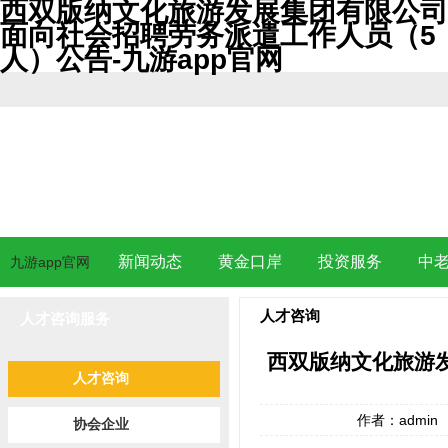
西双版纳文化旅游发展集团有限公司
面向社会招聘劳务派遣工作人员（5
人）公告-九游app官网
新闻动态
黄金口岸
投资服务
中
九游app官网
人才咨询
人才咨询服务
西双版纳文化旅游
人才咨询
作者：admin
协会企业