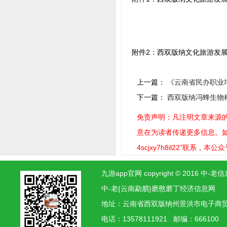
附件2：西双版纳文化旅游发
上一篇：
《云南省民办职业
下一篇：
西双版纳冯蜂生物
免责声明：凡注明文章来源的
意在为读者传递更多信息。如稿
4scjxy7h8il22”联系，
九游app官网 copyright © 2016
中-老{云南勐腊}磨憨磨丁经济信息网
地址：云南省西双版纳州景洪市电子
电话：13578111921 邮编：666100