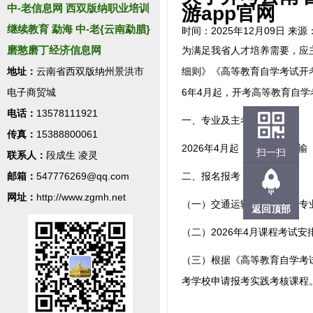
中-老信息网 西双版纳职业培训
游app官网
继续教育 勐海 中-老{云南勐腊}
时间：2025年12月09日 来
磨憨磨丁经济信息网
为满足我省人才培养需要，应
地址：
云南省西双版纳州景洪市
细则》《高等教育自学考试开考
电子商贸城
6年4月起，开考高等教育自
电话：
13578111921
一、专业及主考学校
传真：
15388800061
2026年4月起，开考交通运
扫一扫
联系人：
段成生 凌灵
邮箱：
547776269@qq.com
二、报名报考
网址：
http://www.zgmh.net
（一）交通运输（专升本）专业
返回顶部
（二）2026年4月课程考试
（三）根据《高等教育自学考
考学校申请报考实践考核课程