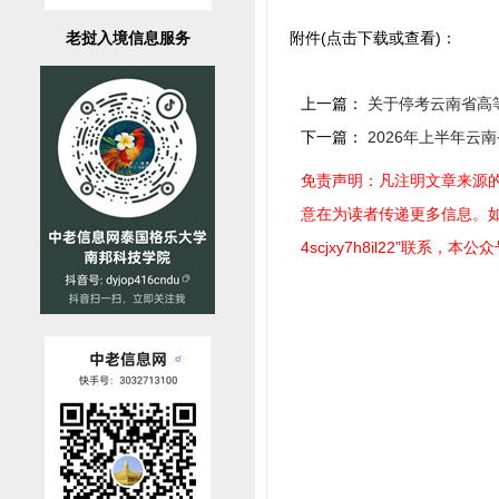
老挝入境信息服务
附件(点击下载或查看)：
上一篇：
关于停考云南省高
下一篇：
2026年上半年云
免责声明：凡注明文章来源的
意在为读者传递更多信息。如稿
4scjxy7h8il22”联系，