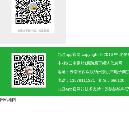
九游app官网 copyright © 2016
中-老{云南勐腊}磨憨磨丁经济信息网
地址：云南省西双版纳州景洪市电子
电话：13578111921 邮编：666100
九游app官网的技术支持：景洪
洪银
科
网站地图