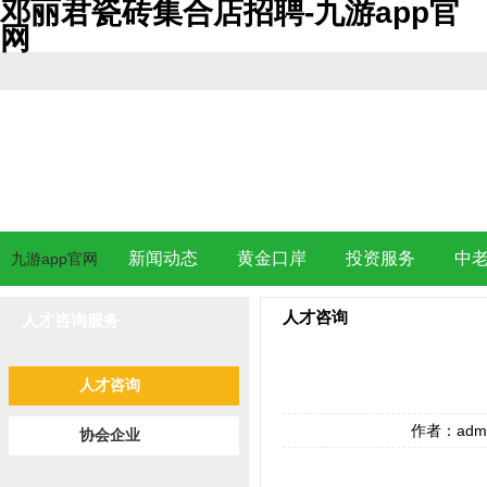
邓丽君瓷砖集合店招聘-九游app官
网
新闻动态
黄金口岸
投资服务
中
九游app官网
人才咨询
人才咨询服务
人才咨询
作者：adm
协会企业