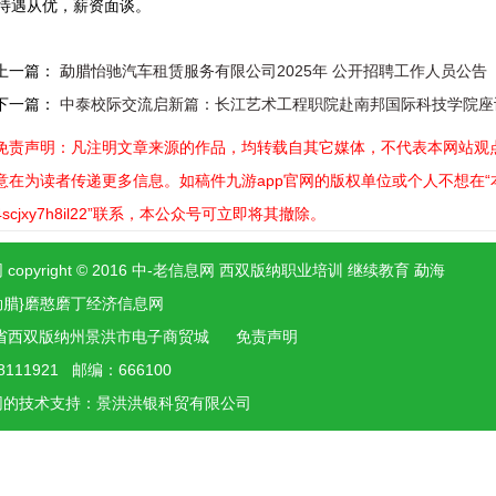
.待遇从优，薪资面谈。
上一篇：
勐腊怡驰汽车租赁服务有限公司2025年 公开招聘工作人员公告
下一篇：
中泰校际交流启新篇：长江艺术工程职院赴南邦国际科技学院座
免责声明：凡注明文章来源的作品，均转载自其它媒体，不代表本网站观点
意在为读者传递更多信息。如稿件九游app官网的版权单位或个人不想在“本网
4scjxy7h8il22”联系，本公众号可立即将其撤除。
 copyright © 2016 中-老信息网 西双版纳职业培训 继续教育 勐海
勐腊}磨憨磨丁经济信息网
省西双版纳州景洪市电子商贸城
免责声明
8111921 邮编：666100
网的技术支持：景洪
洪银
科贸有限公司