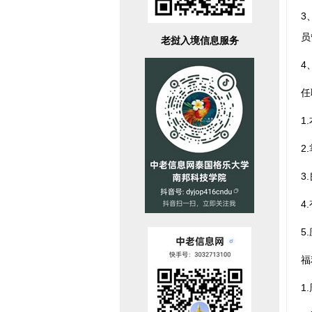
3
员
老挝入境信息服务
4
任
1
2
3
4
5
福
1