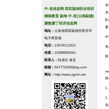
华
中-老信息网 西双版纳职业培训
关
继续教育 勐海 中-老{云南勐腊}
队
磨憨磨丁经济信息网
要
地址：
云南省西双版纳州景洪市
中
电子商贸城
电话：
13578111921
有
传真：
15388800061
联
联系人：
段成生 凌灵
邮箱：
547776269@qq.com
r
网址：
http://www.zgmh.net
岗
1
2
划