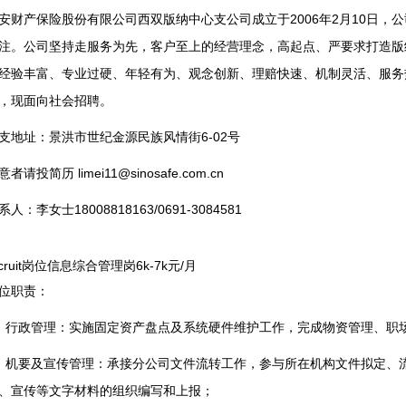
安财产保险股份有限公司西双版纳中心支公司成立于2006年2月10日，
注。公司坚持走服务为先，客户至上的经营理念，高起点、严要求打造版
经验丰富、专业过硬、年轻有为、观念创新、理赔快速、机制灵活、服务
，现面向社会招聘。
支地址：景洪市世纪金源民族风情街6-02号
意者请投简历
limei11@sinosafe.com.cn
系人：李女士18008818163/0691-3084581
ecruit岗位信息综合管理岗6k-7k元/月
位职责：
、行政管理：实施固定资产盘点及系统硬件维护工作，完成物资管理、职
、机要及宣传管理：承接分公司文件流转工作，参与所在机构文件拟定、
、宣传等文字材料的组织编写和上报；