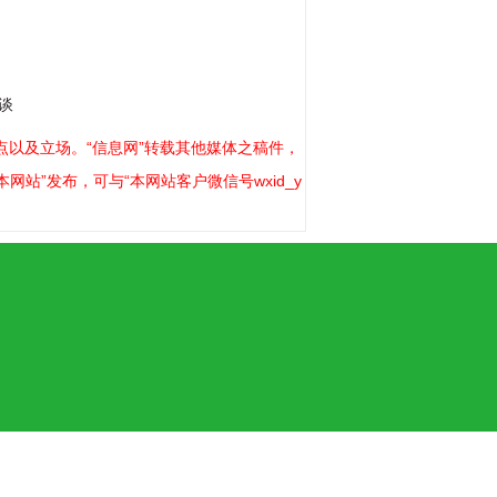
谈
以及立场。“信息网”转载其他媒体之稿件，
站”发布，可与“本网站客户微信号wxid_y