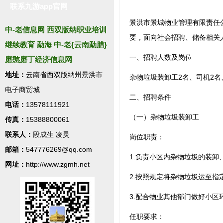
联系九游app官网
景洪市景城物业管理有限责任
中-老信息网 西双版纳职业培训
要，面向社会招聘、储备相关
继续教育 勐海 中-老{云南勐腊}
一、招聘人数及岗位
磨憨磨丁经济信息网
地址：
云南省西双版纳州景洪市
杂物垃圾装卸工2名、司机2名
电子商贸城
二、招聘条件
电话：
13578111921
（一）杂物垃圾装卸工
传真：
15388800061
联系人：
段成生 凌灵
岗位职责：
邮箱：
547776269@qq.com
1.负责小区内杂物垃圾的装
网址：
http://www.zgmh.net
2.按照规定将杂物垃圾运至
3.配合物业其他部门做好小区
任职要求：