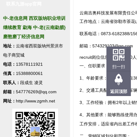
联系九游app官网
云南吉奥科技发展有限责任公
中-老信息网 西双版纳职业培训
工作地点：云南省弥勒市茶花
继续教育 勐海 中-老{云南勐腊}
联系电话：0873-6182388/15
磨憨磨丁经济信息网
地址：
云南省西双版纳州景洪市
邮箱：
574329103@qq.com
电子商贸城
recruit岗位信息销售经理(30人
电话：
13578111921
一、任职要求：
扫一扫
传真：
15388800061
1、年龄要求：原则上年龄在3
联系人：
段成生 凌灵
2、交通工具配备：需自带车
返回顶部
邮箱：
547776269@qq.com
网址：
http://www.zgmh.net
3、工作经验：拥有2年以上
4、其他要求：能够熟练使用办
工作安排，适应省内出差工作
二、营销区域划分和范围：