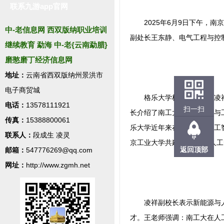
联系九游app官网
2025年6月9日下午，
中-老信息网 西双版纳职业培训
副处长王东静、电气工程与控
继续教育 勐海 中-老{云南勐腊}
磨憨磨丁经济信息网
地址：
云南省西双版纳州景洪市
电子商贸城
格乐大学杨金泉校长对凌
电话：
13578111921
扫一扫
长介绍了南工大在
安全科学与
传真：
15388800061
乐大学近年来在新能源、人工
联系人：
段成生 凌灵
京工业大学共建“新能源与人工
返回顶部
邮箱：
547776269@qq.com
网址：
http://www.zgmh.net
凌祥副校长表示新能源与
才。王老师强调：南工大在人