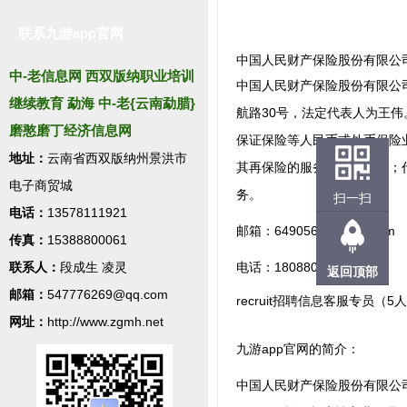
联系九游app官网
中国人民财产保险股份有限公
中-老信息网 西双版纳职业培训
中国人民财产保险股份有限公司
继续教育 勐海 中-老{云南勐腊}
航路30号，法定代表人为王
磨憨磨丁经济信息网
保证保险等人民币或外币保险
地址：
云南省西双版纳州景洪市
其再保险的服务与咨询业务；
电子商贸城
务。
扫一扫
电话：
13578111921
邮箱：
649056823@qq.com
传真：
15388800061
联系人：
段成生 凌灵
电话：18088047720
返回顶部
邮箱：
547776269@qq.com
recruit招聘信息客服专员（5
网址：
http://www.zgmh.net
九游app官网的简介：
中国人民财产保险股份有限公司（