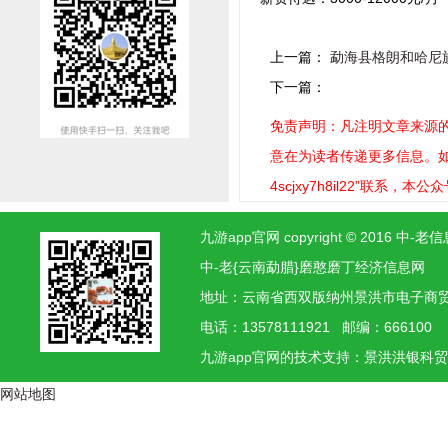
上一篇：
勐海县格朗和哈尼
下一篇：
免责声明：凡注明文章来源的
意在为读者传递更多信息。如稿
4scjxy7h8il22”联系，
九游app官网 copyright © 2016
中-老{云南勐腊}磨憨磨丁经济信息网
地址：云南省西双版纳州景洪市电子
电话：13578111921 邮编：666100
九游app官网的技术支持：景洪
洪银
科
网站地图