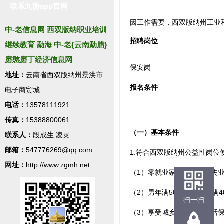
联系九游app官网
因工作需要，西双版纳州工业
中-老信息网 西双版纳职业培训
招聘岗位
继续教育 勐海 中-老{云南勐腊}
磨憨磨丁经济信息网
保安岗
地址：
云南省西双版纳州景洪市
报名条件
电子商贸城
电话：
13578111921
传真：
15388800061
（一）基本条件
联系人：
段成生 凌灵
邮箱：
547776269@qq.com
1.符合西双版纳州公益性岗位
网址：
http://www.zgmh.net
（1）零就业家庭中的登记失
（2）男年满50周岁和女年满
扫一扫
（3）享受城乡居民最低生活