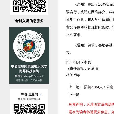
《通知》提出了16条负面清
误言行，或通过网络媒介、试
排学生作息，挤占学生课间休
老挝入境信息服务
背公序良俗的校规校纪条款。
止性要求。
《通知》要求，各地要进一
实。
扫一扫分享本页
（责任编辑：尹瑜瑜）
相关阅读
上一篇：
招聘2184人！云
下一篇：
免责声明：凡注明文章来源的
意在为读者传递更多信息。如稿