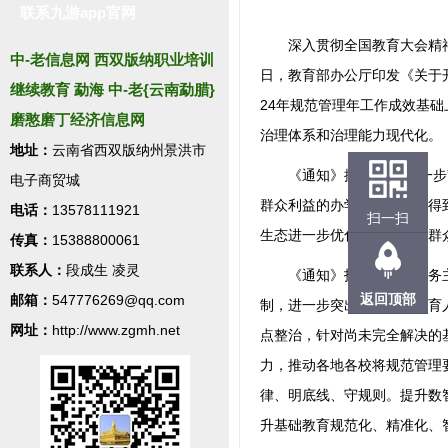
联系九游app官网
深入贯彻全国教育大会精神，
中-老信息网 西双版纳职业培训
日，教育部办公厅印发《关于
继续教育 勐海 中-老{云南勐腊}
24年规范管理年工作成效基
磨憨磨丁经济信息网
治理体系和治理能力现代化。
地址：
云南省西双版纳州景洪市
《通知》提出“五个进一步”
电子商贸城
群众利益的办学行为进一步得
电话：
13578111921
扫一扫
生态进一步优化改善；人民群
传真：
15388800061
联系人：
段成生 凌灵
《通知》指出，重点任务主
返回顶部
邮箱：
547776269@qq.com
制，进一步突出立德树人、育
网址：
http://www.zgmh.net
点整治，针对尚未完全解决的
力，推动各地各校将规范管理
律、明底线、守规则。提升数
升基础教育规范化、精准化、