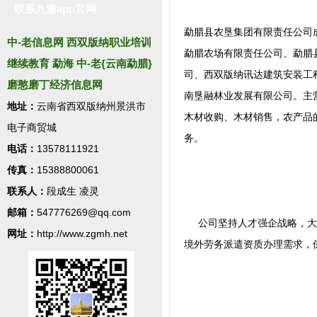
联系九游app官网
勐腊县农垦集团有限责任公司成
中-老信息网 西双版纳职业培训
勐腊农场有限责任公司、勐腊
继续教育 勐海 中-老{云南勐腊}
司、西双版纳讯达建筑安装工
磨憨磨丁经济信息网
南垦融林业发展有限公司。主
地址：
云南省西双版纳州景洪市
木材收购、木材销售，农产品
电子商贸城
务。
电话：
13578111921
传真：
15388800061
联系人：
段成生 凌灵
邮箱：
547776269@qq.com
公司坚持人才强企战略，大力
网址：
http://www.zgmh.net
境外劳务派遣资质办理需求，