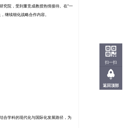
研究院，受到董竞成教授热情接待。在"一
上，继续细化战略合作内容。
扫一扫
返回顶部
结合学科的现代化与国际化发展路径，为