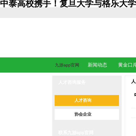
中泰高校携手！复旦大学与格乐大学共
新闻动态
黄金口
九游app官网
人
人才咨询服务
人才咨询
协会企业
联系九游app官网