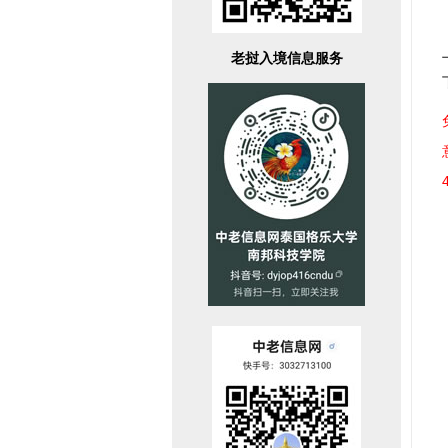
老挝入境信息服务