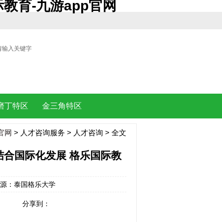
育-九游app官网
| |
磨丁特区
金三角特区
官网
>
人才咨询服务
>
人才咨询
> 全文
合国际化发展 格乐国际教
9 来源：泰国格乐大学
分享到：