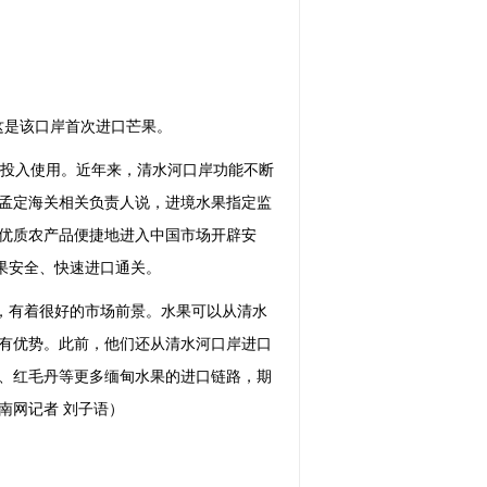
这是该口岸首次进口芒果。
投入使用。近年来，清水河口岸功能不断
孟定海关相关负责人说，进境水果指定监
优质农产品便捷地进入中国市场开辟安
果安全、快速进口通关。
，有着很好的市场前景。水果可以从清水
有优势。此前，他们还从清水河口岸进口
、红毛丹等更多缅甸水果的进口链路，期
南网记者 刘子语）