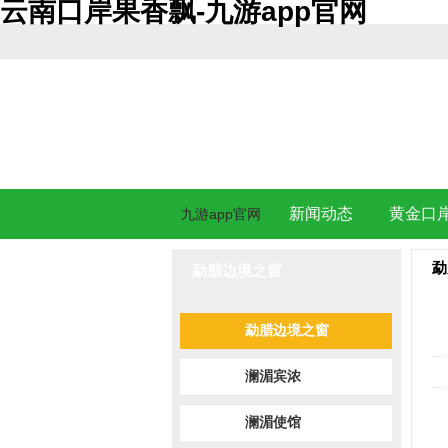
云南口岸果香飘-九游app官网
新闻动态
黄金口
九游app官网
勐
勐腊边境之窗
勐腊边境之窗
澜湄宾浓
澜湄使馆