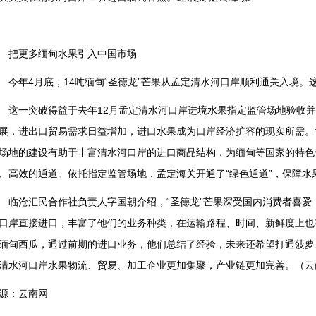
把更多缅甸水果引入中国市场
年4月底，14吨缅甸“圣德龙”芒果从孟定清水河口岸顺利通关入境。
一突破得益于去年12月孟定清水河口岸进境水果指定监管场地验收并
展，进出口贸易需求日益增加，进口水果成为口岸经济扩容的现实所需。
场地的建设有助于丰富清水河口岸的进口商品结构，为缅甸等国家的特色
、高效的通道。依托指定监管场地，孟定海关开通了“绿色通道”，保障水
沧汇民合作社负责人字国朝介绍，“圣德龙”芒果深受国内消费者喜爱
口岸直接进口，丰富了他们的业务种类，在运输路程、时间、新鲜度上也
缅甸西瓜，通过前期的进口业务，他们总结了经验，未来还希望打通菠萝
清水河口岸水果物流、贸易、加工企业更加集聚，产业链更加完善。（云
源：云南网