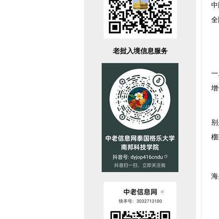
中
全
全
老挝入境信息服务
凭
一
增
目
别
榴
海
中