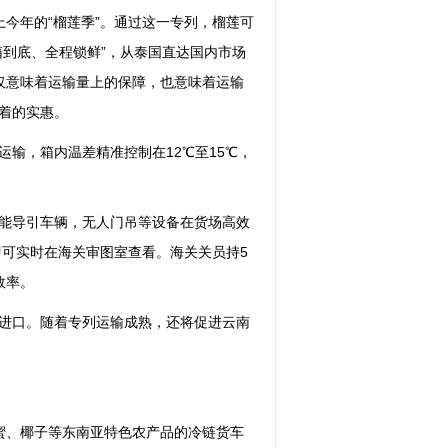
今年的“榴莲季”。通过这一专列，榴莲可
箱到底、全程锁鲜”，从泰国直达国内市场
不仅意味着运输量上的保障，也意味着运输
着的实惠。
，箱内温差精准控制在12℃至15℃，
能导引车辆，无人门吊等设备在货场高效
即可实时在海关审图室查看。海关关员持5
效率。
进口。随着专列运输成熟，还将促进云南
、椰子等东南亚特色农产品的冷链货车