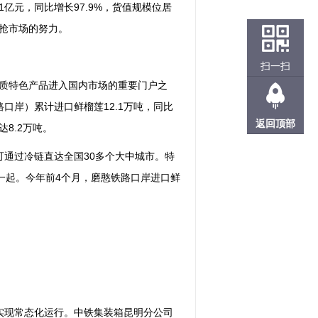
亿元，同比增长97.9%，货值规模位居
抢市场的努力。
扫一扫
质特色产品进入国内市场的重要门户之
口岸）累计进口鲜榴莲12.1万吨，同比
返回顶部
8.2万吨。
通过冷链直达全国30多个大中城市。特
一起。今年前4个月，磨憨铁路口岸进口鲜
现常态化运行。中铁集装箱昆明分公司