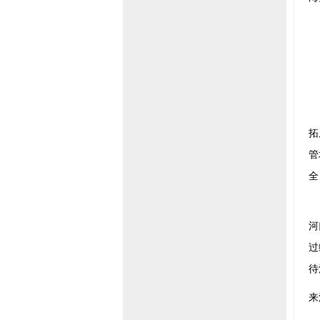
今
这
拓
管
全
临
河
过
待
来