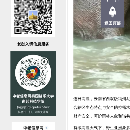
返回顶部
老挝入境信息服务
连日高温，云南省西双版纳州
合辖区生态特点与安全防控需
财产安全，呵护雨林人象和谐
持续高温天气下，野生亚洲象