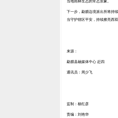
当地雨林生态的常态景象。
下一步，勐腊边境派出所将持
当守护辖区平安，持续擦亮西
来源：
勐腊县融媒体中心 赶四
通讯员：周少飞
监制：杨红彦
责编：刘艳华