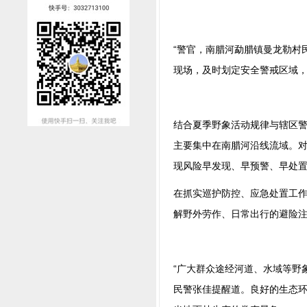
“警官，南腊河勐腊镇曼龙勒村
现场，及时划定安全警戒区域
结合夏季野象活动规律与辖区
主要集中在南腊河沿线流域。
现风险早发现、早预警、早处
在抓实巡护防控、应急处置工
解野外劳作、日常出行的避险
“广大群众途经河道、水域等野
民警张佳提醒道。良好的生态