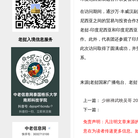
在访问期间，通沙万·丰威汉
尼西亚之间的贸易与投资合作
老挝-印度尼西亚和印度尼西
作。此外，代表团还参观了印尼
老挝入境信息服务
此次访问取得了圆满成功，并
系。
来源|老挝国家广播电台、老挝
上一篇：
少林禅武映吴哥 2
下一篇：
免责声明：凡注明文章来源的
意在为读者传递更多信息。如稿