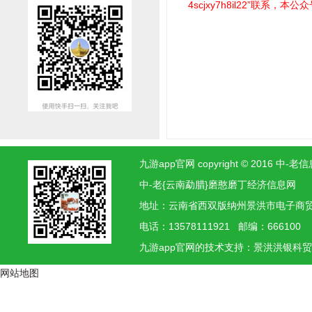
4scjxy7h8il22”联系，
九游app官网 copyright © 2016
中-老{云南勐腊}磨憨磨丁经济信息网
地址：云南省西双版纳州景洪市电子
电话：13578111921 邮编：666100
九游app官网的技术支持：景洪
洪银
科
网站地图