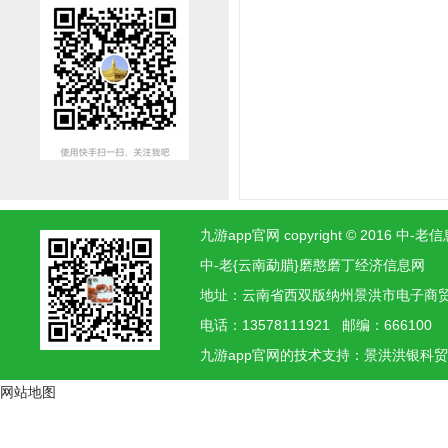
九游app官网 copyright © 2016
中-老{云南勐腊}磨憨磨丁经济信息网
地址：云南省西双版纳州景洪市电子
电话：13578111921 邮编：666100
九游app官网的技术支持：景洪
洪银
科
网站地图