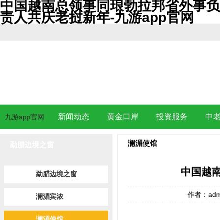
中国越南总领事同琅勃拉邦省外事负
责人共庆老挝新年-九游app官网
新闻动态
黄金口岸
投资服务
中
九游app官网
澜湄使馆
勐腊边境之窗
中国越
勐腊边境之窗
作者：adm
澜湄宾浓
澜湄使馆