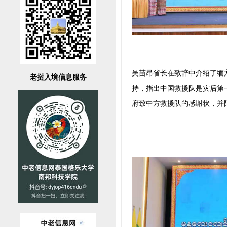
吴苗昂省长在致辞中介绍了缅
老挝入境信息服务
持，指出中国救援队是灾后第
府致中方救援队的感谢状，并