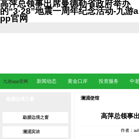
高萍总领事出席曼德勒省政府举办
的“3·28”地震一周年纪念活动-九游a
pp官网
新闻动态
黄金口岸
投资服务
中
九游app官网
澜湄使馆
勐腊边境之窗
高萍总领事出
勐腊边境之窗
作者：ad
澜湄宾浓