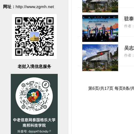
网址：
http://www.zgmh.net
驻泰
作者：
吴志
作者：
老挝入境信息服务
第6页/共17页 每页8条/共