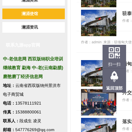
澜湄宾浓
驻泰
澜湄使馆
作者：
澜湄资讯
作者：admin 来源：驻缅甸大使馆
联系九游app官网
中-老信息网 西双版纳职业培训
缅甸
扫一扫
继续教育 勐海 中-老{云南勐腊}
作者：
磨憨磨丁经济信息网
地址：
云南省西双版纳州景洪市
返回顶部
外交
电子商贸城
作者：
电话：
13578111921
传真：
15388800061
联系人：
段成生 凌灵
落实
作者：
邮箱：
547776269@qq.com