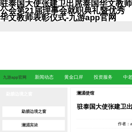
驻泰国大使张建卫出席泰国华文教师
公会第21届理事会就职典礼暨优秀
华文教师表彰仪式-九游app官网
新闻动态
黄金口岸
投资服务
中
九游app官网
澜湄使馆
勐腊边境之窗
驻泰国大使张建卫出
勐腊边境之窗
作者：a
澜湄宾浓