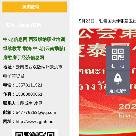
澜湄使馆
5月23日，驻泰国大使张建卫
联系九游app官网
中-老信息网 西双版纳职业培训
继续教育 勐海 中-老{云南勐腊}
磨憨磨丁经济信息网
扫一扫
地址：
云南省西双版纳州景洪市
电子商贸城
电话：
13578111921
返回顶部
传真：
15388800061
联系人：
段成生 凌灵
邮箱：
547776269@qq.com
网址：
http://www.zgmh.net