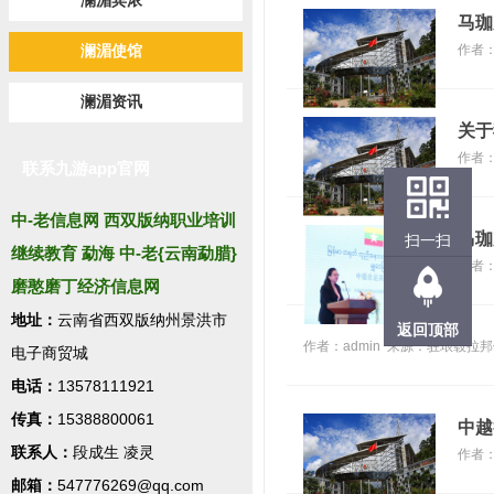
澜湄宾浓
马珈
作者：
澜湄使馆
澜湄资讯
关于
作者：
联系九游app官网
中-老信息网 西双版纳职业培训
马珈
扫一扫
继续教育 勐海 中-老{云南勐腊}
作者：
磨憨磨丁经济信息网
地址：
云南省西双版纳州景洪市
返回顶部
作者：admin 来源：驻琅毂拉邦领
电子商贸城
电话：
13578111921
传真：
15388800061
中越
联系人：
段成生 凌灵
作者：
邮箱：
547776269@qq.com