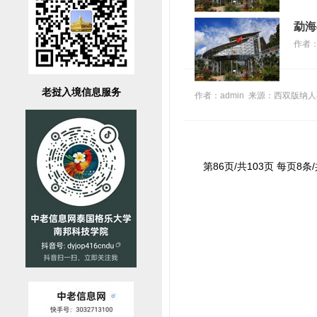
勐海
作者：
老挝入境信息服务
作者：admin 来源：西双版纳人
第86页/共103页 每页8条/