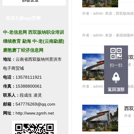
协会企业
作者：admin 来源：西双版纳就业
联系九游app官网
中-老信息网 西双版纳职业培训
作者：admin 来源：泰国南隆科技
继续教育 勐海 中-老{云南勐腊}
磨憨磨丁经济信息网
西双
地址：
云南省西双版纳州景洪市
作者：
扫一扫
电子商贸城
电话：
13578111921
传真：
15388800061
作者：admin 来源：西双版纳就业
返回顶部
联系人：
段成生 凌灵
邮箱：
547776269@qq.com
西双
网址：
http://www.zgmh.net
作者：