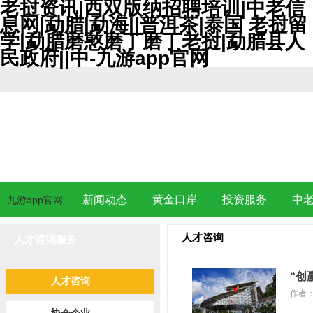
老挝资讯|西双版纳招聘培训|中老信
息网|勐腊|勐海||普洱茶|泰国 老挝留
学|勐腊磨憨磨丁磨丁老挝|勐腊县人
民政府||中-九游app官网
新闻动态
黄金口岸
投资服务
中
九游app官网
人才咨询
人才咨询服务
“创
人才咨询
作者：