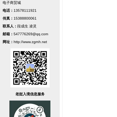
电子商贸城
电话：
13578111921
传真：
15388800061
联系人：
段成生 凌灵
邮箱：
547776269@qq.com
网址：
http://www.zgmh.net
老挝入境信息服务