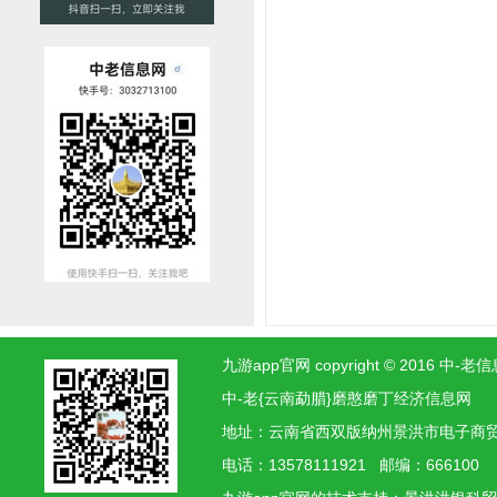
九游app官网 copyright © 2016
中-老{云南勐腊}磨憨磨丁经济信息网
地址：云南省西双版纳州景洪市电子
电话：13578111921 邮编：666100