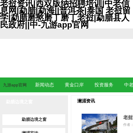
老挝资讯|西双版纳招聘培训|中老信
息网|勐腊|勐海||普洱茶|泰国 老挝留
学|勐腊磨憨磨丁磨丁老挝|勐腊县人
民政府||中-九游app官网
新闻动态
黄金口岸
投资服务
中
九游app官网
澜湄资讯
勐腊边境之窗
老挝
勐腊边境之窗
作者：