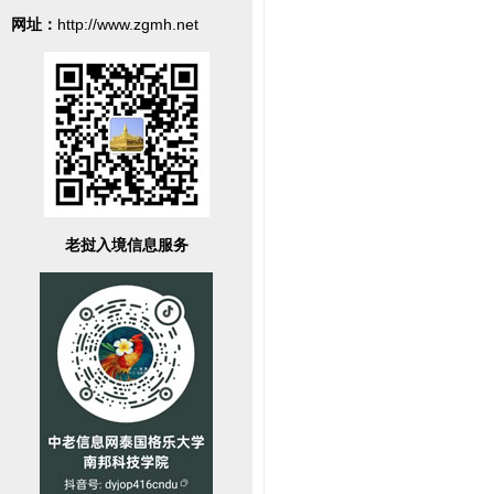
网址：
http://www.zgmh.net
老挝入境信息服务