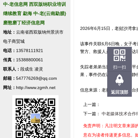
中-老信息网 西双版纳职业培训
继续教育 勐海 中-老{云南勐腊}
磨憨磨丁经济信息网
2026年6月15日，老挝沙
地址：
云南省西双版纳州景洪市
电子商贸城
该事件关联6月6日晚，女子考
电话：
13578111921
警方、救援人员及家属已抵达
传真：
15388800061
失踪者弟弟当日早间在社交平
扫一扫
联系人：
段成生 凌灵
果，事件仍在调查中。各方静
邮箱：
547776269@qq.com
网址：
http://www.zgmh.net
信息来源：老挝本地社交平台
返回顶部
上一篇：
下一篇：
中老媒体技术合作
免责声明：凡注明文章来源的
意在为读者传递更多信息。如稿