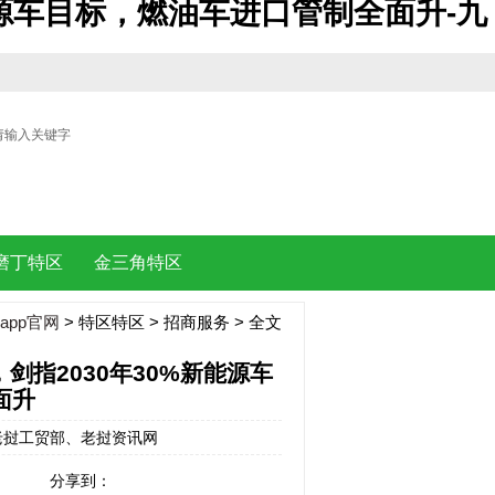
能源车目标，燃油车进口管制全面升-九
| |
磨丁特区
金三角特区
app官网
>
特区特区
>
招商服务
> 全文
指2030年30%新能源车
面升
来源：老挝工贸部、老挝资讯网
分享到：