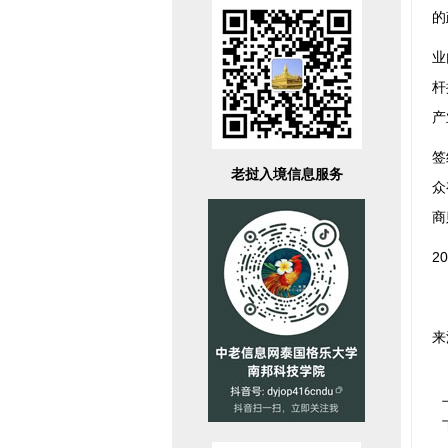
的
业
杆
产
签
老挝入境信息服务
众
商
2
来