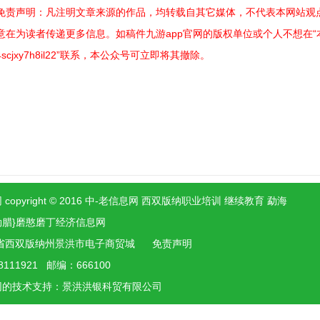
免责声明：凡注明文章来源的作品，均转载自其它媒体，不代表本网站观点
意在为读者传递更多信息。如稿件九游app官网的版权单位或个人不想在“本网
4scjxy7h8il22”联系，本公众号可立即将其撤除。
 copyright © 2016 中-老信息网 西双版纳职业培训 继续教育 勐海
勐腊}磨憨磨丁经济信息网
省西双版纳州景洪市电子商贸城
免责声明
8111921 邮编：666100
网的技术支持：景洪
洪银
科贸有限公司