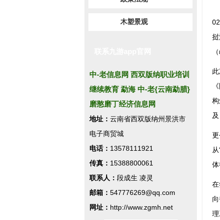
木塑景观
0
挝
联系九游app官网
（
此
中-老信息网 西双版纳职业培训
《
继续教育 勐海 中-老{云南勐腊}
构
磨憨磨丁经济信息网
及
地址：
云南省西双版纳州景洪市
电子商贸城
更
电话：
13578111921
从
传真：
15388800061
体
联系人：
段成生 凌灵
在
邮箱：
547776269@qq.com
向
网址：
http://www.zgmh.net
理