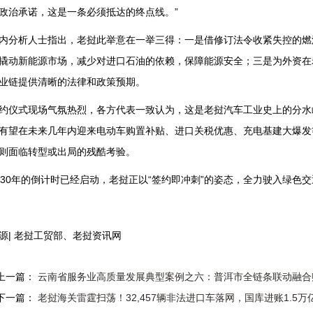
政治承诺，这是一条必须抵达的终点线。”
内分析人士指出，老挝此举意在一举三得：一是借修订法令收紧失控的燃
撬动新能源市场，减少对进口石油的依赖，保障能源安全；三是为外资在
业链提供清晰的法律和政策预期。
约仪式现场气氛热烈，各方代表一致认为，这是老挝汽车工业史上的分水
有望在未来几年内迎来电动车购置补贴、进口关税优惠、充电基建大爆发
则面临转型或出局的残酷考验。
030年的倒计时已经启动，老挝正以“签约即冲刺”的姿态，全力驶入绿色
源| 老挝工贸部、老挝资讯网
上一篇：
云南省服务业高质量发展典型案例之六：普洱市全链条联动融合
下一篇：
老挝海关雷霆扫荡！32,457辆非法进口车落网，国库进账1.5万