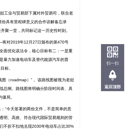
。老挝工业与贸易部下属对外贸易司，联合老
了两份具有里程碑意义的合作谅解备忘录
表齐聚一堂，共同标记这一历史性时刻。
对2019年12月27日颁布的第470号
全面优化该法令，核心目标有二：一是重
是暴力加速电动车及替代能源汽车的普
扫一扫
性目标。
（roadmap）” 。该路线图被视为老挝
返回顶部
的作战总纲。路线图将明确分阶段时间表、具
的僵局。
出：“今天签署的两份文件，不是简单的意
透明、高效、符合现代国际贸易规则的管
不折不扣地兑现2030年电动车占比30%