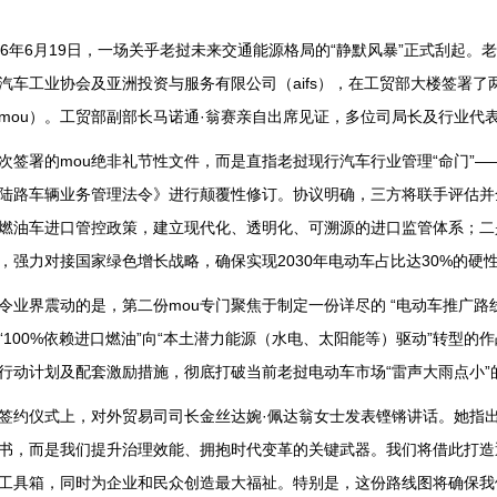
26年6月19日，一场关乎老挝未来交通能源格局的“静默风暴”正式刮起
汽车工业协会及亚洲投资与服务有限公司（aifs），在工贸部大楼签署
mou）。工贸部副部长马诺通·翁赛亲自出席见证，多位司局长及行业代
次签署的mou绝非礼节性文件，而是直指老挝现行汽车行业管理“命门”——将
陆路车辆业务管理法令》进行颠覆性修订。协议明确，三方将联手评估并
燃油车进口管控政策，建立现代化、透明化、可溯源的进口监管体系；二
，强力对接国家绿色增长战略，确保实现2030年电动车占比达30%的硬
令业界震动的是，第二份mou专门聚焦于制定一份详尽的 “电动车推广路线图
“100%依赖进口燃油”向“本土潜力能源（水电、太阳能等）驱动”转型
行动计划及配套激励措施，彻底打破当前老挝电动车市场“雷声大雨点小”
签约仪式上，对外贸易司司长金丝达婉·佩达翁女士发表铿锵讲话。她指
书，而是我们提升治理效能、拥抱时代变革的关键武器。我们将借此打造
工具箱，同时为企业和民众创造最大福祉。特别是，这份路线图将确保我们