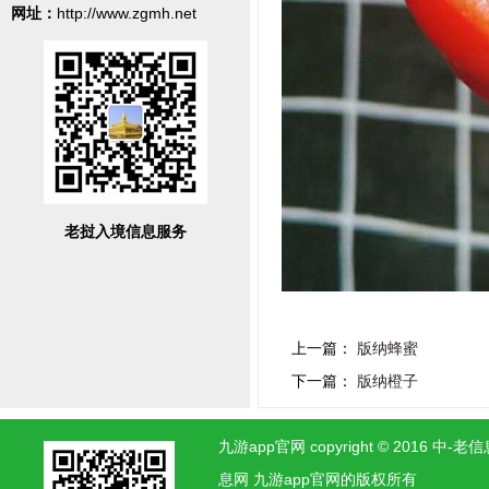
网址：
http://www.zgmh.net
老挝入境信息服务
上一篇：
版纳蜂蜜
下一篇：
版纳橙子
九游app官网 copyright © 2016 
息网 九游app官网的版权所有