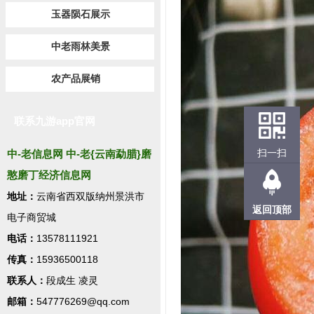
玉器陨石展示
中老雨林美景
农产品展销
联系九游app官网
扫一扫
中-老信息网 中-老{云南勐腊}磨
憨磨丁经济信息网
地址：
云南省西双版纳州景洪市
返回顶部
电子商贸城
电话：
13578111921
传真：
15936500118
联系人：
段成生 凌灵
邮箱：
547776269@qq.com