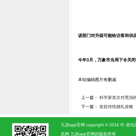
该部门对升级可能给访客和供
今年3月，万象市当局下令关闭
本站编辑图片有删减
上一篇：
科学家首次对黑洞
下一篇：
老挝传统婚礼攻略
九游app官网 copyright © 2016 
息网 九游app官网的版权所有