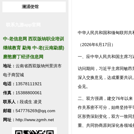
澜湄使馆
联系九游app官网
中华人民共和国和缅甸联邦共
中-老信息网 西双版纳职业培训
（2026年6月17日）
继续教育 勐海 中-老{云南勐腊}
磨憨磨丁经济信息网
一、应中华人民共和国主席习近
地址：
云南省西双版纳州景洪市
访问期间，习近平主席同敏昂
电子商贸城
深入交换意见，达成重要共识
电话：
13578111921
会见。
传真：
15388800061
二、双方强调，建交76年以
联系人：
段成生 凌灵
作关系密不可分，始终坚持平
邮箱：
547776269@qq.com
区形势深刻变化，双方一致同
网址：
http://www.zgmh.net
重、共同协商原则深化各领域