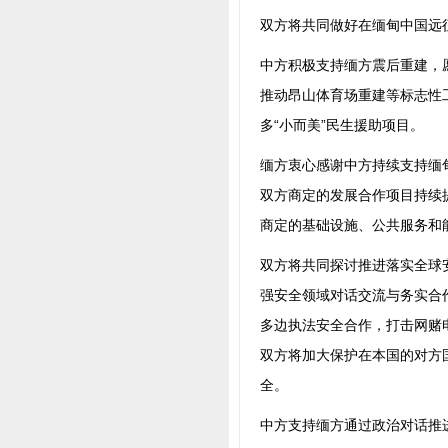
双方将共同做好在缅甸中国远
中方积极支持缅方震后重建，
推动昂山体育场重建等标志性
多“小而美”民生援助项目。
缅方衷心感谢中方持续支持缅
双方商定的发展合作项目持续
商定的基础设施、公共服务和
双方将共同探讨推进落实全球
强安全领域对话交流与务实合
多边执法安全合作，打击网赌
双方将加大保护在本国的对方
全。
中方支持缅方通过政治对话推