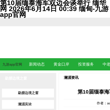
第10届缅泰海军双边会谈举行 缅华
网 2026年6月14日 00:39 缅甸-九游
app官网
新闻动态
黄金口岸
投资服务
中
九游app官网
澜湄资讯
勐腊边境之窗
第10届缅泰海军
勐腊边境之窗
作者：ad
澜湄宾浓