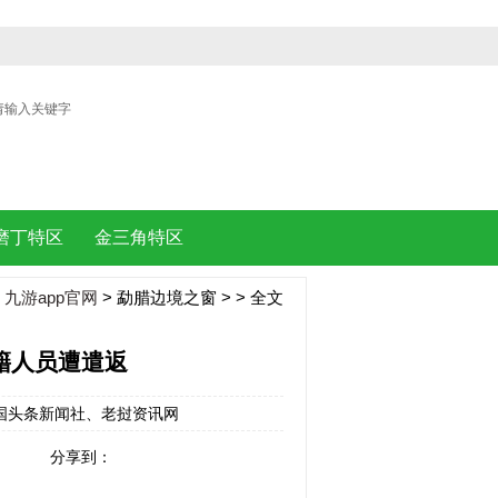
| |
磨丁特区
金三角特区
：
九游app官网
>
勐腊边境之窗
> > 全文
外籍人员遭遣返
源：泰国头条新闻社、老挝资讯网
分享到：