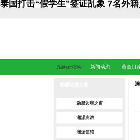
泰国打击“假学生”签证乱象 7名外籍
新闻动态
黄金口
九游app官网
澜
勐腊边境之窗
勐腊边境之窗
澜湄宾浓
澜湄使馆