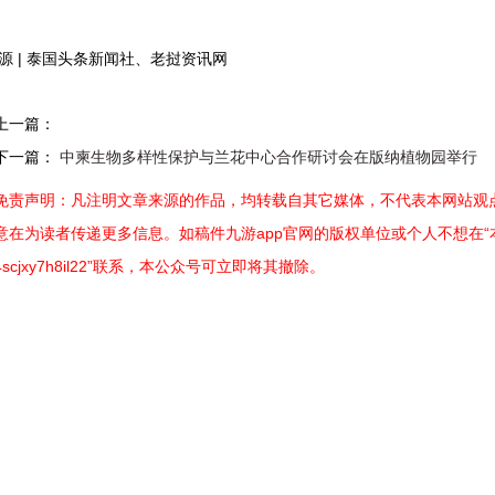
源 | 泰国头条新闻社、老挝资讯网
上一篇：
下一篇：
中柬生物多样性保护与兰花中心合作研讨会在版纳植物园举行
免责声明：凡注明文章来源的作品，均转载自其它媒体，不代表本网站观点
意在为读者传递更多信息。如稿件九游app官网的版权单位或个人不想在“本网
4scjxy7h8il22”联系，本公众号可立即将其撤除。