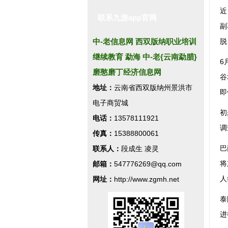
近
联系九游app官网
副
中-老信息网 西双版纳职业培训
脱
继续教育 勐海 中-老{云南勐腊}
6
磨憨磨丁经济信息网
谷
地址：
云南省西双版纳州景洪市
即
电子商贸城
初
电话：
13578111921
调
传真：
15388800061
巴
联系人：
段成生 凌灵
将
邮箱：
547776269@qq.com
人
网址：
http://www.zgmh.net
泰
进