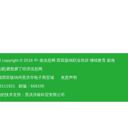
 copyright © 2016 中-老信息网 西双版纳职业培训 继续教育 勐海
勐腊}磨憨磨丁经济信息网
省西双版纳州景洪市电子商贸城
免责声明
8111921 邮编：666100
网的技术支持：景洪
洪银
科贸有限公司