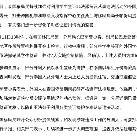
日，泰国移民局持续加强对利用学生签证非法滞留及从事违法活动的外国
署长、打击跨国犯罪和非法入境指挥中心主任桑兰与移民局局长帕努玛提
），有关部门进一步强化了对签证使用情况的监管。
月11日13时许，在泰国移民局第一分局局长巴萨警少将、副局长巴差亚
地区多所教育机构展开突击检查。行动中发现，部分持学生签证的外国学
依法撤销其学生签证，并对7人实施控制措施。经确认，上述人员均为缅
步调查显示，部分外籍人员以学生签证为掩护，在泰国以学生身份隐藏真
查同时发现，部分泰国人及外籍人士为上述人员提供住宿、交通或虚假证
萨警少将表示，外国人在泰国停留期间必须严格遵守法律规定。他强调，
加强对签证获批后实际使用情况的动态监管。据透露，第一分局近期已累
签证资格，以防止不法分子利用各类签证掩护在泰从事违法活动。
国移民局呼吁公众积极提供线索，如发现涉嫌违法工作的外国人，可拨打
行举报。相关部门表示，后续将进一步扩大调查范围，追查并依法处理其