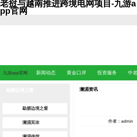
老挝与越南推进跨境电网项目-九游a
pp官网
新闻动态
黄金口岸
投资服务
中
九游app官网
澜湄资讯
勐腊边境之窗
勐腊边境之窗
作者：admin
澜湄宾浓
澜湄使馆